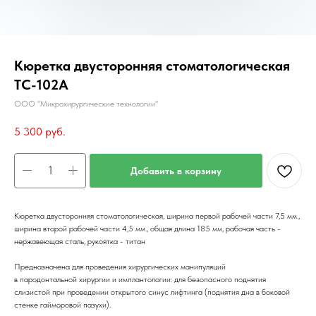
Кюретка двусторонняя стоматологическая
TC-102A
ООО "Микрохирургические технологии"
5 300
руб.
Добавить в корзину
Кюретка двусторонняя стоматологическая, ширина первой рабочей части 7,5 мм.,
ширина второй рабочей части 4,5 мм., общая длина 185 мм, рабочая часть -
нержавеющая сталь, рукоятка - титан
Предназначена для проведения хирургических манипуляций
в пародонтальной хирургии и имплантологии: для безопасного поднятия
слизистой при проведении открытого синус лифтинга (поднятия дна в боковой
стенке гайморовой пазухи).