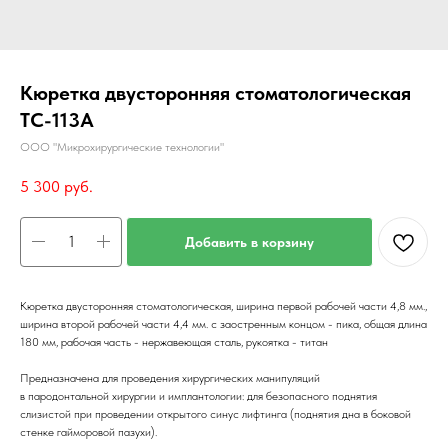
Кюретка двусторонняя стоматологическая
TC-113A
ООО "Микрохирургические технологии"
5 300
руб.
Добавить в корзину
Кюретка двусторонняя стоматологическая, ширина первой рабочей части 4,8 мм.,
ширина второй рабочей части 4,4 мм. c заостренным концом - пика, общая длина
180 мм, рабочая часть - нержавеющая сталь, рукоятка - титан
Предназначена для проведения хирургических манипуляций
в пародонтальной хирургии и имплантологии: для безопасного поднятия
слизистой при проведении открытого синус лифтинга (поднятия дна в боковой
стенке гайморовой пазухи).