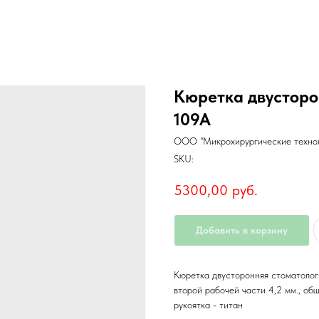
Кюретка двусторо
109A
ООО "Микрохирургические техно
SKU:
5300,00
руб.
Добавить в корзину
Кюретка двусторонняя стоматолог
второй рабочей части 4,2 мм., об
рукоятка - титан