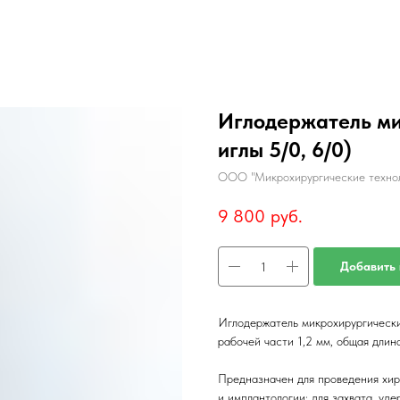
Иглодержатель ми
иглы 5/0, 6/0)
ООО "Микрохирургические техно
9 800
руб.
Добавить 
Иглодержатель микрохирургический
рабочей части 1,2 мм, общая длина
Предназначен для проведения хир
и имплантологии: для захвата, уд