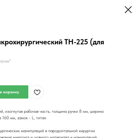
крохирургический TH-225 (для
логии"
в корзину
, изогнутая рабочая часть, толщина ручки 8 мм, ширина
 160 мм, замок - L, титан
ургических манипуляций в пародонтальной хирургии
ержания микроигл и шовного материала и манипуляций.