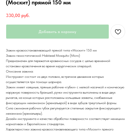
(Москит) прямой 150 мм
330,00
руб.
Добавить в корзину
Зажим кровоостанавливающий прямой типа «Москит» 150 мм
Зажим гемостатический Halstead Mosquito (Micro)
Предназначен для пережатия кровеносных сосудов с целью временной
остановки кровотечения во время хирургических операций.
Описание зажима:
Инструмент состоит из двух половин, встречное движение которых
осуществляется при помощи шарнира.
Зажим имеет изящные, прямые рабочие «губки» с мелкой насечкой и коническую
наружную поверхность браншей, ручки инструмента выполнены в виде двух
рычагов, на конце которых расположены кольцевые захваты, снабженные
фиксирующим механизмом (кремальерой) в виде зубцов треугольной формы.
Сила сжимания рабочих губок регулируется степенью закрытия фиксирующего
механизма (кремальеры).
Дизайн инструмента и качество обработки поверхности соответствует немецким
нормативам и Европейским стандартам.
Характеристики зажима кровоостанавливающего типа «Москит» прямого