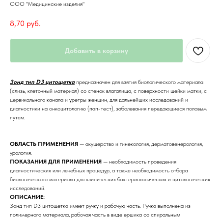
ООО "Медицинские изделия"
8,70
руб.
Добавить в корзину
Зонд тип D3 цитощетка
предназначен для взятия биологического материала
(слизь, клеточный материал) со стенок влагалища, с поверхности шейки матки, с
цервикального канала и уретры женщин, для дальнейших исследований и
диагностики на онкоцитологию (пап-тест), заболевания передающиеся половым
путем.
ОБЛАСТЬ ПРИМЕНЕНИЯ
— акушерство и гинекология, дерматовенерология,
урология.
ПОКАЗАНИЯ ДЛЯ ПРИМЕНЕНИЯ
— необходимость проведения
диагностических или лечебных процедур, а также необходимость отбора
биологического материала для клинических бактериологических и цитологических
исследований.
ОПИСАНИЕ:
Зонд тип D3 цитощетка имеет ручку и рабочую часть. Ручка выполнена из
полимерного материала, рабочая часть в виде ершика со спиральным