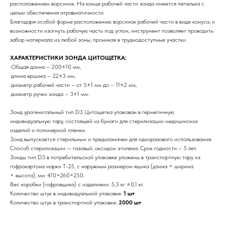
расположением ворсинок. На конце рабочей части зонда имеется петелька с
целью обеспечения атравматичности.
Благодаря особой форме расположению ворсинок рабочей части в виде конуса, и
возможности изогнуть рабочую часть под углом, инструмент позволяет проводить
забор материала из любой зоны, проникая в труднодоступные участки.
ХАРАКТЕРИСТИКИ ЗОНДА ЦИТОЩЕТКА:
·Общая длина – 200±10 мм,
·длина ершика – 22±3 мм,
·диаметр рабочей части – от 5±1 мм до – 11±2 мм,
·диаметр ручки зонда – 3±1 мм.
Зонд урогенитальный тип D3 Цитощетка упакован в герметичную
индивидуальную тару, состоящей из бумаги для стерилизации медицинских
изделий и полимерной пленки.
Зонд выпускается стерильным и предназначен для одноразового использования.
Способ стерилизации — газовый, оксидом этилена. Срок годности – 5 лет.
Зонды тип D3 в потребительской упаковке уложены в транспортную тару из
гофрокартона марки Т-25, с наружным размером ящика (длина × ширина
× высота), мм: 410×260×250.
Вес коробки (гофроящика) с изделиями: 5,3 кг ±0,1 кг.
Количество штук в индивидуальной упаковке:
1 шт
Количество штук в транспортной упаковке:
2000 шт