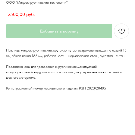
ООО "Микрохирургические технологии"
12500,00
руб.
Добавить в корзину
Ножницы микрохирургические, крутоизогнутые, остроконечные, длина лезвий 15
мм, общая длина 185 мм, рабочая часть - нержавеющая сталь, рукоятка - титан
Предназначены для проведения хирургических манипуляций
в пародонтальной хирургии и имплантологии: для разрезания мягких тканей и
шовного материала.
Регистрационный номер медицинского изделия: РЗН 2023/20405